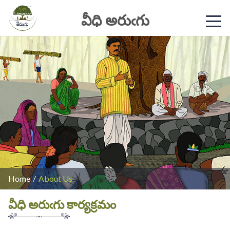
వీధి అరుఁగు
Home
/
About Us
వీధి అరుఁగు కార్యక్రమం