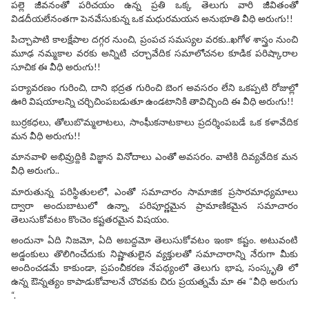
పల్లె జీవనంతో పరిచయం ఉన్న ప్రతి ఒక్క తెలుగు వారి జీవితంతో
విడదీయలేనంతగా పెనవేసుకున్న ఒక మధురమయన అనుభూతి వీధి అరుఁగు!!
పిచ్చాపాటి కాలక్షేపాల దగ్గర నుంచి, ప్రంపచ సమస్యల వరకు..ఖగోళ శాస్త్రం నుంచి
మూఢ నమ్మకాల వరకు అన్నిటి చర్చావేదిక సమాలోచనల కూడిక పరిష్కారాల
సూచిక ఈ వీధి అరుఁగు!!
పర్యావరణం గురించి, దాని భద్రత గురించి బెంగ అవసరం లేని ఒకప్పటి రోజుల్లో
ఊరి విషయాలన్ని చర్చిచింపబడుతూ ఉండటానికి తావిచ్చింది ఈ వీధి అరుఁగు!!
బుర్రకధలు, తోలుబొమ్మలాటలు, సాంఘీకనాటకాలు ప్రదర్శింపబడే ఒక కళావేదిక
మన వీధి అరుఁగు!!
మానవాళి అభివ్రుద్దికి విజ్ఞాన వినోదాలు ఎంతో అవసరం. వాటికి దివ్యవేదిక మన
వీధి అరుఁగు..
మారుతున్న పరిస్థితులలో, ఎంతో సమాచారం సామాజిక ప్రసారమాధ్యమాలు
ద్వారా అందుబాటులో ఉన్నా, పరిపూర్ణమైన ప్రామాణికమైన సమాచారం
తెలుసుకోవటం కొంచెం కష్టతరమైన విషయం.
అందునా ఏది నిజమో, ఏది అబద్దమో తెలుసుకోవటం ఇంకా కష్టం. అటువంటి
అడ్డంకులు తొలిగించేదుకు నిష్ణాతులైన వ్యక్తులతో సమాచారాన్ని నేరుగా మీకు
అందించడమే కాకుండా, ప్రపంచీకరణ నేపథ్యంలో తెలుగు భాష, సంస్కృతి లో
ఉన్న ఔన్నత్యం కాపాడుకోవాలనే చొరవకు చిరు ప్రయత్నమే మా ఈ “వీధి అరుఁగు
“.