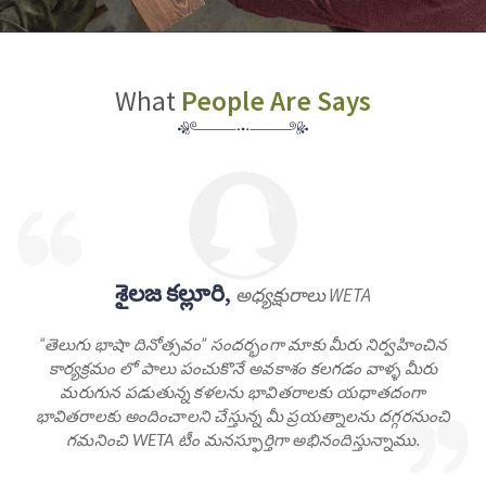
What
People Are Says
శైలజ కల్లూరి,
అధ్యక్షురాలు WETA
“తెలుగు భాషా దినోత్సవం” సందర్భంగా మాకు మీరు నిర్వహించిన
కార్యక్రమం లో పాలు పంచుకొనే అవకాశం కలగడం వాళ్ళ మీరు
మరుగున పడుతున్న కళలను భావితరాలకు యధాతదంగా
భావితరాలకు అందించాలని చేస్తున్న మీ ప్రయత్నాలను దగ్గరనుంచి
గమనించి WETA టీం మనస్ఫూర్తిగా అభినందిస్తున్నాము.