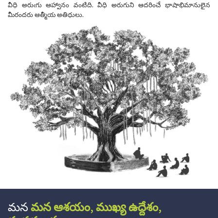
వీధి అరుఁగు ఆహ్వానం వంటిది. వీధి అరుగుని ఆదరించే భాషాభిమానులైన
మీరందరు ఆత్మీయ అతిధులు.
మన
మన ఆశయం, ముఖ్య ఉద్దేశం,