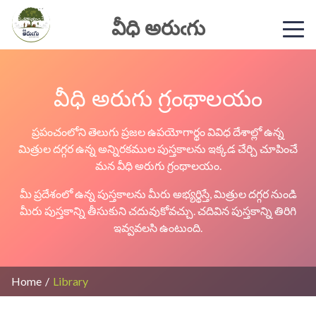
వీధి అరుఁగు
వీధి అరుగు గ్రంథాలయం
ప్రపంచంలోని తెలుగు ప్రజల ఉపయోగార్థం వివిధ దేశాల్లో ఉన్న
మిత్రుల దగ్గర ఉన్న అన్నిరకముల
పుస్తకాలను ఇక్కడ చేర్చి చూపించే
మన వీధి అరుగు గ్రంథాలయం.
మీ ప్రదేశంలో ఉన్న పుస్తకాలను మీరు అభ్యర్థిస్తే, మిత్రుల దగ్గర నుండి
మీరు పుస్తకాన్ని తీసుకుని
చదువుకోవచ్చు. చదివిన పుస్తకాన్ని తిరిగి
ఇవ్వవలసి ఉంటుంది.
Home
/
Library