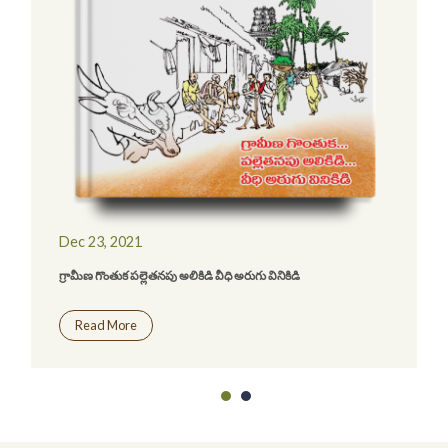
Dec 23, 2021
గ్రామీణ గొంతుక పల్లెతనపు అలికిడి వీధి అరుగు వినికిడి
Read More